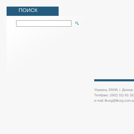
ПОИСК
Украина, 83048, г. Донец
Тел/факс: (062) 311-81-18
e-mail:
likurg@likurg.com.u