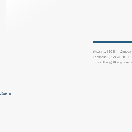
Украина, 83048, г. Донец
Тел/факс: (062) 311-81-18
e-mail:
likurg@likurg.com.u
.
Карта